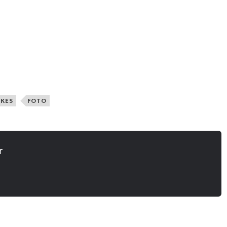
IKES
FOTO
r