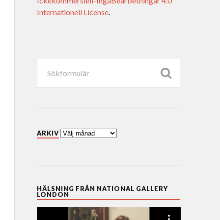
Ickekommersiell-IngaBearbetningar 4.0
Internationell License
.
ARKIV
HÄLSNING FRÅN NATIONAL GALLERY
LONDON
Videospelare