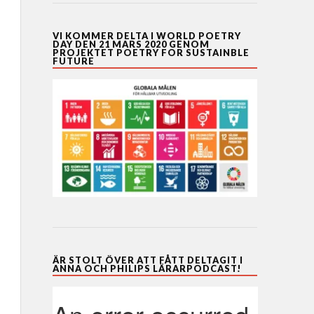
VI KOMMER DELTA I WORLD POETRY
DAY DEN 21 MARS 2020 GENOM
PROJEKTET POETRY FOR SUSTAINBLE
FUTURE
ÄR STOLT ÖVER ATT FÅTT DELTAGIT I
ANNA OCH PHILIPS LÄRARPODCAST!