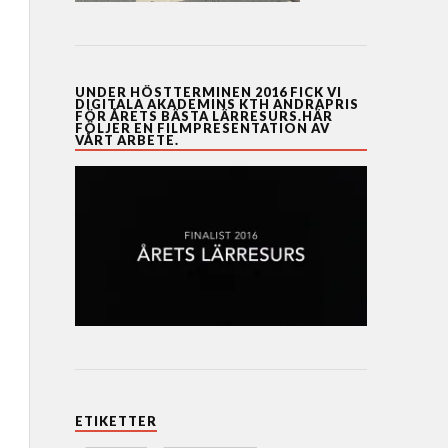
UNDER HÖSTTERMINEN 2016 FICK VI
DIGITALA AKADEMINS KTH ANDRAPRIS
FÖR ÅRETS BÄSTA LÄRRESURS.HÄR
FÖLJER EN FILMPRESENTATION AV
VÅRT ARBETE.
ETIKETTER