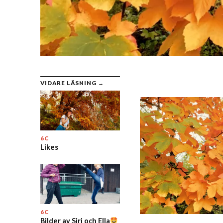
VIDARE LÄSNING →
6C
Likes
6C
Bilder av Siri och Ella