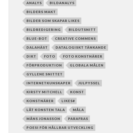
ANALYS
BILDANALYS
BILDERS MAKT
BILDER SOM SKAPAR LIKES
BILDREDIGERING
BILDUTSNITT
BLUE-BOT
CREATIVE COMMENS
DALAHÄST
DATALOGISKT TÄNKANDE
DIKT
FOTO
FOTO KONSTNÄRER
FÖRPRODUKTION
GLOBALA MÅLEN
GYLLENE SNITTET
INTERNETKUNSKAPER
JULPYSSEL
KIRSTY MITCHELL
KONST
KONSTNÄRER
LIKES#
LÅT KONSTEN TALA
MÅLA
MÅNS JONASSON
PARAFRAS
POESI FÖR HÅLLBAR UTVECKLING