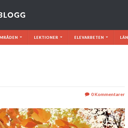
VBLOGG
MRÅDEN
LEKTIONER
ELEVARBETEN
LÄ
0
Kommentarer