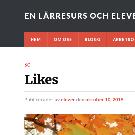
EN LÄRRESURS OCH ELE
HEM
OM OSS
BLOGG
ARBETSO
6C
Likes
Publicerades
av
elever
den
oktober 10, 2018