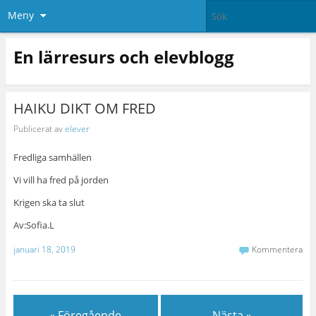
Meny
En lärresurs och elevblogg
HAIKU DIKT OM FRED
Publicerat av
elever
Fredliga samhällen
Vi vill ha fred på jorden
Krigen ska ta slut
Av:Sofia.L
januari 18, 2019
Kommentera
« Föregående
Nästa »