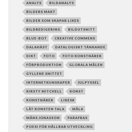
ANALYS
BILDANALYS
BILDERS MAKT
BILDER SOM SKAPAR LIKES
BILDREDIGERING
BILDUTSNITT
BLUE-BOT
CREATIVE COMMENS
DALAHÄST
DATALOGISKT TÄNKANDE
DIKT
FOTO
FOTO KONSTNÄRER
FÖRPRODUKTION
GLOBALA MÅLEN
GYLLENE SNITTET
INTERNETKUNSKAPER
JULPYSSEL
KIRSTY MITCHELL
KONST
KONSTNÄRER
LIKES#
LÅT KONSTEN TALA
MÅLA
MÅNS JONASSON
PARAFRAS
POESI FÖR HÅLLBAR UTVECKLING