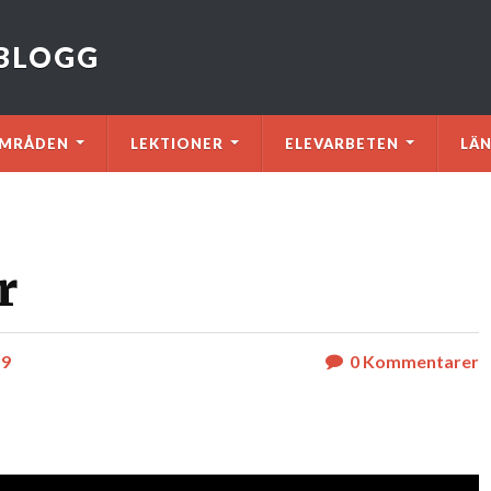
VBLOGG
MRÅDEN
LEKTIONER
ELEVARBETEN
LÄ
r
19
0
Kommentarer