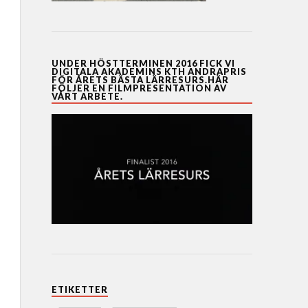
UNDER HÖSTTERMINEN 2016 FICK VI
DIGITALA AKADEMINS KTH ANDRAPRIS
FÖR ÅRETS BÄSTA LÄRRESURS.HÄR
FÖLJER EN FILMPRESENTATION AV
VÅRT ARBETE.
ETIKETTER