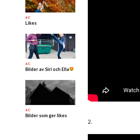
6C
Likes
6C
Bilder av Siri och Ella
6C
Bilder som ger likes
2.