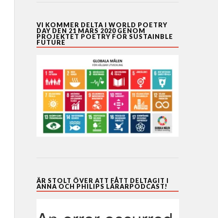
VI KOMMER DELTA I WORLD POETRY
DAY DEN 21 MARS 2020 GENOM
PROJEKTET POETRY FOR SUSTAINBLE
FUTURE
ÄR STOLT ÖVER ATT FÅTT DELTAGIT I
ANNA OCH PHILIPS LÄRARPODCAST!