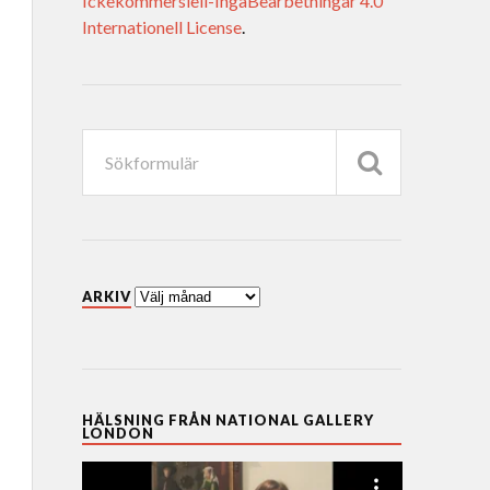
Ickekommersiell-IngaBearbetningar 4.0
Internationell License
.
ARKIV
HÄLSNING FRÅN NATIONAL GALLERY
LONDON
Videospelare