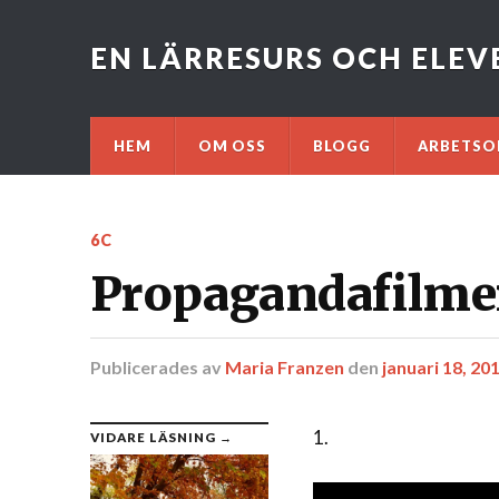
EN LÄRRESURS OCH ELE
HEM
OM OSS
BLOGG
ARBETSO
6C
Propagandafilme
Publicerades
av
Maria Franzen
den
januari 18, 20
1.
VIDARE LÄSNING →