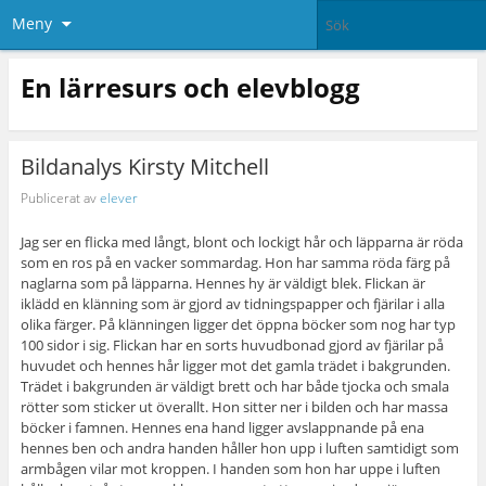
Meny
En lärresurs och elevblogg
Bildanalys Kirsty Mitchell
Publicerat av
elever
Jag ser en flicka med långt, blont och lockigt hår och läpparna är röda
som en ros på en vacker sommardag. Hon har samma röda färg på
naglarna som på läpparna. Hennes hy är väldigt blek. Flickan är
iklädd en klänning som är gjord av tidningspapper och fjärilar i alla
olika färger. På klänningen ligger det öppna böcker som nog har typ
100 sidor i sig. Flickan har en sorts huvudbonad gjord av fjärilar på
huvudet och hennes hår ligger mot det gamla trädet i bakgrunden.
Trädet i bakgrunden är väldigt brett och har både tjocka och smala
rötter som sticker ut överallt. Hon sitter ner i bilden och har massa
böcker i famnen. Hennes ena hand ligger avslappnande på ena
hennes ben och andra handen håller hon upp i luften samtidigt som
armbågen vilar mot kroppen. I handen som hon har uppe i luften