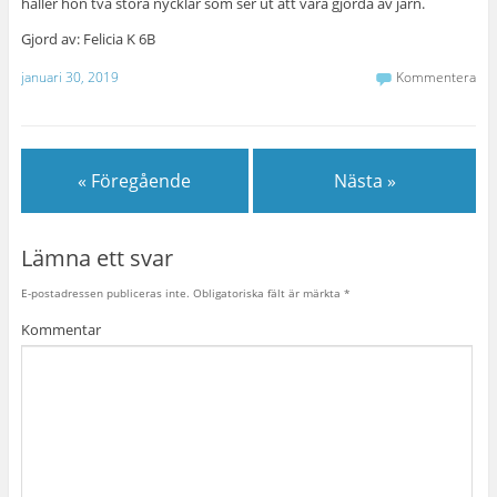
håller hon två stora nycklar som ser ut att vara gjorda av järn.
Gjord av: Felicia K 6B
januari 30, 2019
Kommentera
« Föregående
Nästa »
Lämna ett svar
E-postadressen publiceras inte.
Obligatoriska fält är märkta
*
Kommentar