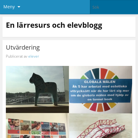
Meny
En lärresurs och elevblogg
Utvärdering
Publicerat av
elever