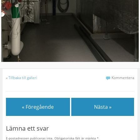
«
Tillbaka till galleri
Kommentera
« Föregående
Nästa »
Lämna ett svar
E-postadressen publiceras inte.
Obligatoriska fält är märkta
*