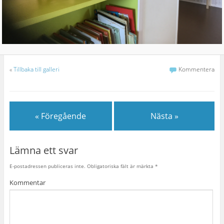
«
Tillbaka till galleri
Kommentera
« Föregående
Nästa »
Lämna ett svar
E-postadressen publiceras inte.
Obligatoriska fält är märkta
*
Kommentar