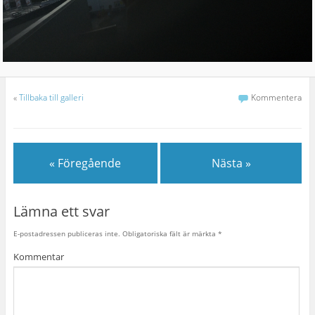
«
Tillbaka till galleri
Kommentera
« Föregående
Nästa »
Lämna ett svar
E-postadressen publiceras inte.
Obligatoriska fält är märkta
*
Kommentar