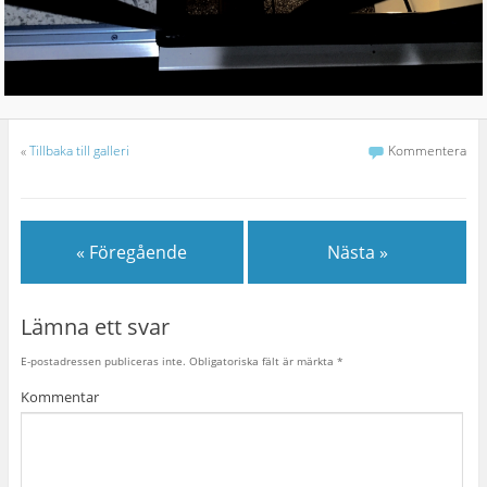
«
Tillbaka till galleri
Kommentera
« Föregående
Nästa »
Lämna ett svar
E-postadressen publiceras inte.
Obligatoriska fält är märkta
*
Kommentar