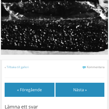
«
Tillbaka till galleri
Kommentera
« Föregående
Nästa »
Lämna ett svar