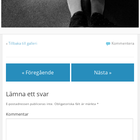
«
Tillbaka till galleri
Kommentera
« Föregående
Nästa »
Lämna ett svar
E-postadressen publiceras inte.
Obligatoriska fält är märkta
*
Kommentar