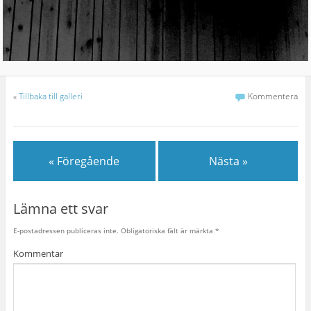
«
Tillbaka till galleri
Kommentera
« Föregående
Nästa »
Lämna ett svar
E-postadressen publiceras inte.
Obligatoriska fält är märkta
*
Kommentar