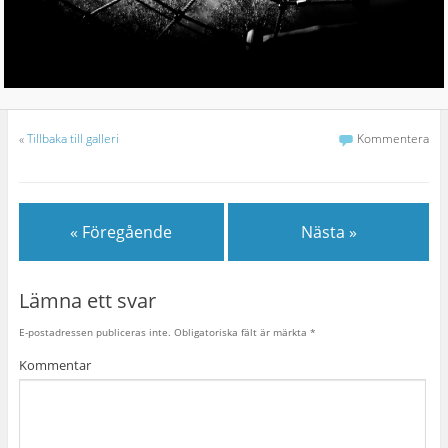
«
Tillbaka till galleri
Kommentera
« Föregående
Nästa »
Lämna ett svar
E-postadressen publiceras inte.
Obligatoriska fält är märkta
*
Kommentar