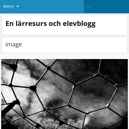
Meny
En lärresurs och elevblogg
image