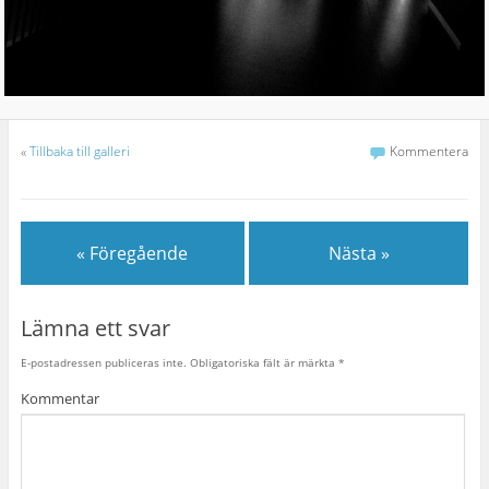
«
Tillbaka till galleri
Kommentera
« Föregående
Nästa »
Lämna ett svar
E-postadressen publiceras inte.
Obligatoriska fält är märkta
*
Kommentar