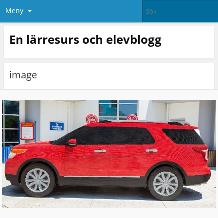
Meny
En lärresurs och elevblogg
image