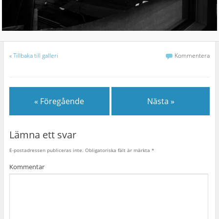
«
Tillbaka till galleri
Kommentera
« Föregående
Nästa »
Lämna ett svar
E-postadressen publiceras inte.
Obligatoriska fält är märkta
*
Kommentar