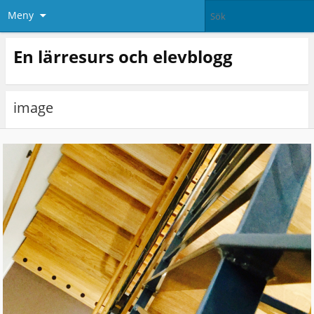
Meny
En lärresurs och elevblogg
image