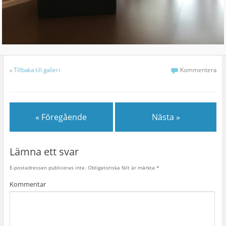
«
Tillbaka till galleri
Kommentera
« Föregående
Nästa »
Lämna ett svar
E-postadressen publiceras inte.
Obligatoriska fält är märkta
*
Kommentar