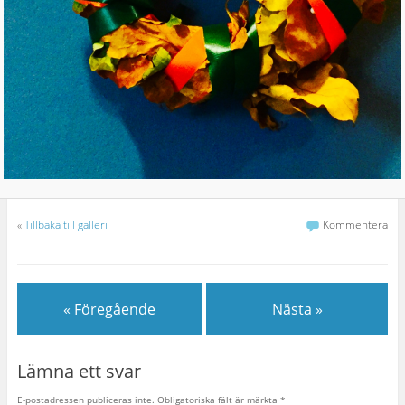
«
Tillbaka till galleri
Kommentera
« Föregående
Nästa »
Lämna ett svar
E-postadressen publiceras inte.
Obligatoriska fält är märkta
*