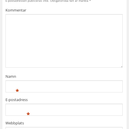
E-postadressen publiceras inte.
Obligatoriska fält är märkta
*
Kommentar
Namn
*
E-postadress
*
Webbplats