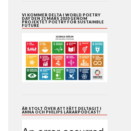
VI KOMMER DELTA I WORLD POETRY
DAY DEN 21 MARS 2020 GENOM
PROJEKTET POETRY FOR SUSTAINBLE
FUTURE
ÄR STOLT ÖVER ATT FÅTT DELTAGIT I
ANNA OCH PHILIPS LÄRARPODCAST!