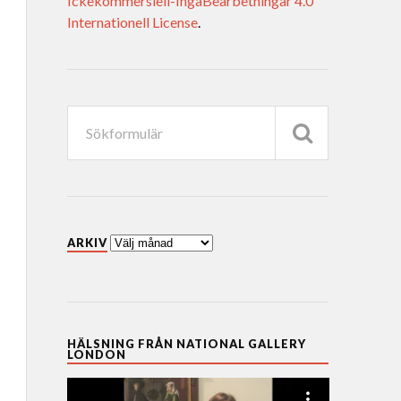
Ickekommersiell-IngaBearbetningar 4.0
Internationell License
.
ARKIV
HÄLSNING FRÅN NATIONAL GALLERY
LONDON
Videospelare