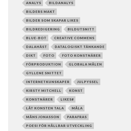
ANALYS
BILDANALYS
BILDERS MAKT
BILDER SOM SKAPAR LIKES
BILDREDIGERING
BILDUTSNITT
BLUE-BOT
CREATIVE COMMENS
DALAHÄST
DATALOGISKT TÄNKANDE
DIKT
FOTO
FOTO KONSTNÄRER
FÖRPRODUKTION
GLOBALA MÅLEN
GYLLENE SNITTET
INTERNETKUNSKAPER
JULPYSSEL
KIRSTY MITCHELL
KONST
KONSTNÄRER
LIKES#
LÅT KONSTEN TALA
MÅLA
MÅNS JONASSON
PARAFRAS
POESI FÖR HÅLLBAR UTVECKLING