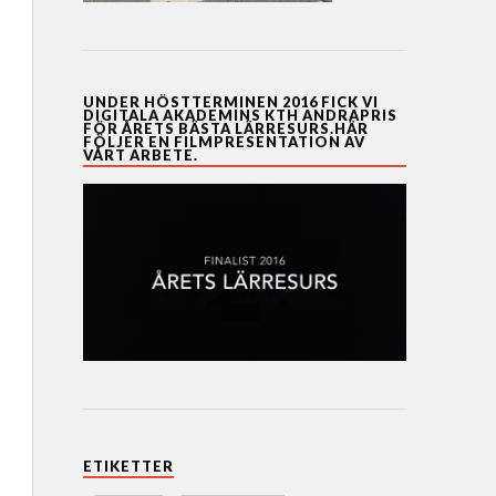
UNDER HÖSTTERMINEN 2016 FICK VI
DIGITALA AKADEMINS KTH ANDRAPRIS
FÖR ÅRETS BÄSTA LÄRRESURS.HÄR
FÖLJER EN FILMPRESENTATION AV
VÅRT ARBETE.
ETIKETTER