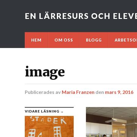
EN LÄRRESURS OCH ELE
HEM
OM OSS
BLOGG
ARBETSO
image
Publicerades
av
Maria Franzen
den
mars 9, 2016
VIDARE LÄSNING →