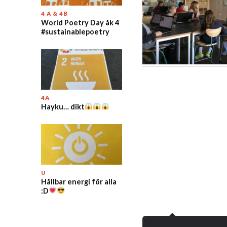
4 A & 4B
World Poetry Day åk 4
#sustainablepoetry
4A
Hayku… dikt
U
Hållbar energi för alla
:D