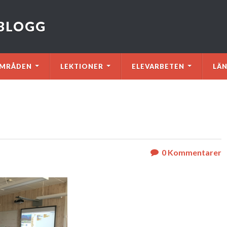
VBLOGG
MRÅDEN
LEKTIONER
ELEVARBETEN
LÄ
0
Kommentarer