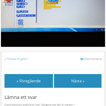
«
Tillbaka till galleri
Kommentera
« Föregående
Nästa »
Lämna ett svar
E-postadressen publiceras inte.
Obligatoriska fält är märkta
*