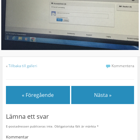
«
Tillbaka till galleri
Kommentera
« Föregående
Nästa »
Lämna ett svar
E-postadressen publiceras inte.
Obligatoriska fält är märkta
*
Kommentar