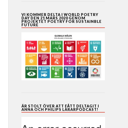
VI KOMMER DELTA I WORLD POETRY
DAY DEN 21 MARS 2020 GENOM
PROJEKTET POETRY FOR SUSTAINBLE
FUTURE
ÄR STOLT ÖVER ATT FÅTT DELTAGIT I
ANNA OCH PHILIPS LÄRARPODCAST!