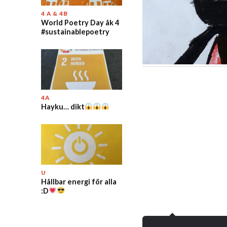
4 A & 4B
World Poetry Day åk 4
#sustainablepoetry
4A
Hayku… dikt
U
Hållbar energi för alla
:D