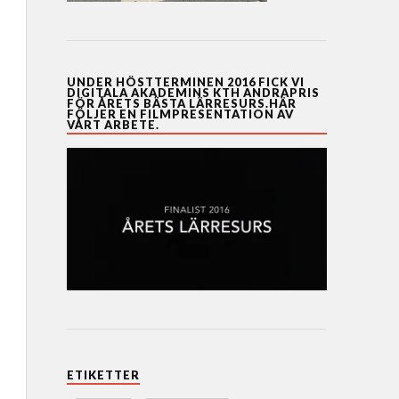
UNDER HÖSTTERMINEN 2016 FICK VI
DIGITALA AKADEMINS KTH ANDRAPRIS
FÖR ÅRETS BÄSTA LÄRRESURS.HÄR
FÖLJER EN FILMPRESENTATION AV
VÅRT ARBETE.
ETIKETTER