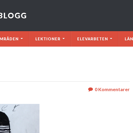
VBLOGG
MRÅDEN
LEKTIONER
ELEVARBETEN
LÄ
0
Kommentarer