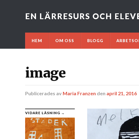
EN LÄRRESURS OCH ELE
HEM
OM OSS
BLOGG
ARBETSO
image
Publicerades
av
Maria Franzen
den
april 21, 2016
VIDARE LÄSNING →