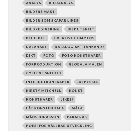
ANALYS
BILDANALYS
BILDERS MAKT
BILDER SOM SKAPAR LIKES
BILDREDIGERING
BILDUTSNITT
BLUE-BOT
CREATIVE COMMENS
DALAHÄST
DATALOGISKT TÄNKANDE
DIKT
FOTO
FOTO KONSTNÄRER
FÖRPRODUKTION
GLOBALA MÅLEN
GYLLENE SNITTET
INTERNETKUNSKAPER
JULPYSSEL
KIRSTY MITCHELL
KONST
KONSTNÄRER
LIKES#
LÅT KONSTEN TALA
MÅLA
MÅNS JONASSON
PARAFRAS
POESI FÖR HÅLLBAR UTVECKLING