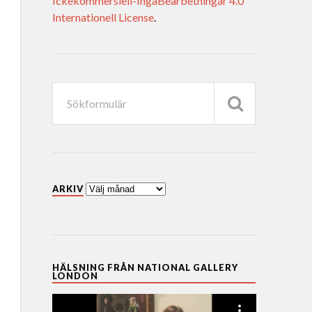
Ickekommersiell-IngaBearbetningar 4.0
Internationell License
.
ARKIV
HÄLSNING FRÅN NATIONAL GALLERY
LONDON
Videospelare