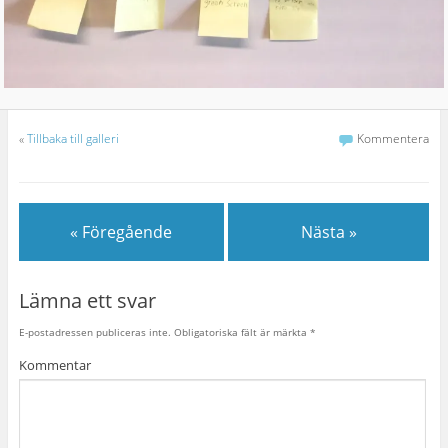
«
Tillbaka till galleri
Kommentera
« Föregående
Nästa »
Lämna ett svar
E-postadressen publiceras inte.
Obligatoriska fält är märkta
*
Kommentar