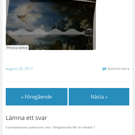
augusti 28, 2017
Kommentera
« Föregående
Nästa »
Lämna ett svar
E-postadressen publiceras inte.
Obligatoriska fält är märkta
*