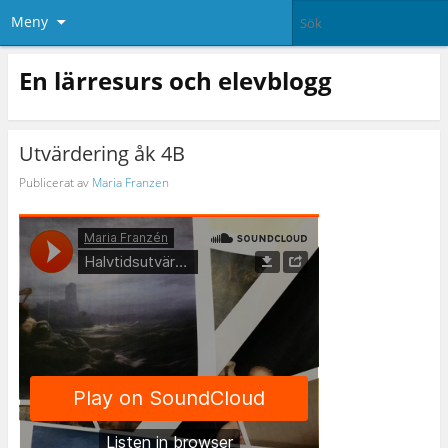
Meny
En lärresurs och elevblogg
Utvärdering åk 4B
Publicerat av
Maria Franzen