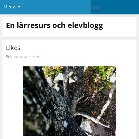
Meny
En lärresurs och elevblogg
Likes
Publicerat av
elever