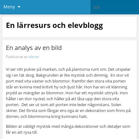
Meny
En lärresurs och elevblogg
En analys av en bild
Publicerat av
elever
Vi ser vitt pulver på marken, och på plantorna runt om. Det utspelar
sig i en tät skog. Bakgrunden är lite mystisk och dimmig. En stor vit
port med vita växter och blommor. framför den stora vita porten
står en kvinna med kritvit hy och ljust hår. Hon har en vit klänning
prydd av mängder av blommor. Hon har ett mystiskt uttryck. Hon
håller i en stor nyckel, och håller på att låsa upp den stora vita
porten. Det ser ut som att porten inte leder någonstans. Solen
skiner. Det första som fångar ens öga är en dekoration som finns på
dörren, och blommorna kring kvinnans hals.
Bilden är väldigt mystisk med många dekorationer och detaljer som
får en att rysa till.