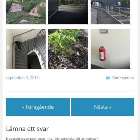
september 9, 2015
Kommentera
« Föregående
Nästa »
Lämna ett svar
E-postadressen publiceras inte.
Obligatoriska fält är märkta
*